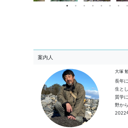
案内人
大塚 
長年
生と
質学
野から
202