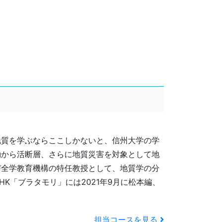
地質を学ぶならここしかないと、信州大学の学
動から活断層、さらに地質災害を対象として地
び全学教育機構の特任教授として、地質学の分
K「ブラタモリ」には2021年9月に松本編、
担当コースを見る