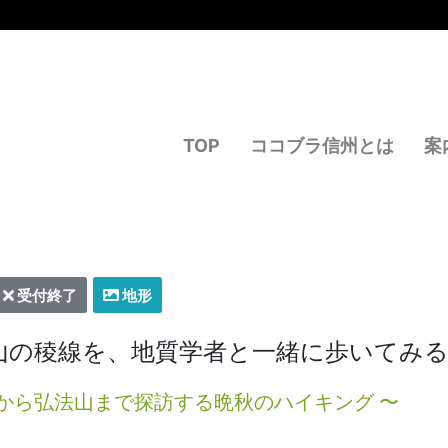
TOP
ココブラ信州とは
案
受付終了
地形
山の稜線を、地質学者と一緒に歩いてみ
から弘法山まで探訪する晩秋のハイキング 〜