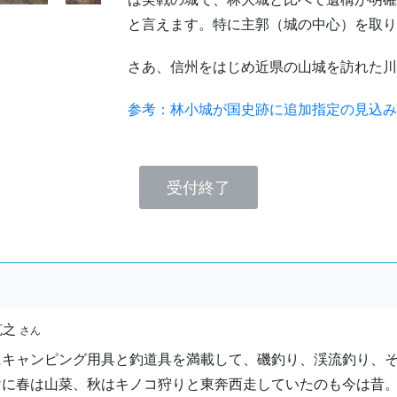
と言えます。特に主郭（城の中心）を取り
さあ、信州をはじめ近県の山城を訪れた川
参考：林小城が国史跡に追加指定の見込み（松
受付終了
克之
さん
にキャンピング用具と釣道具を満載して、磯釣り、渓流釣り、
けに春は山菜、秋はキノコ狩りと東奔西走していたのも今は昔。