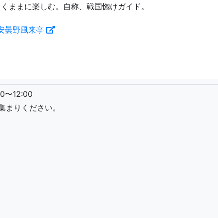
赴くままに楽しむ。自称、戦国惚けガイド。
安曇野風来亭
0〜12:00
お集まりください。