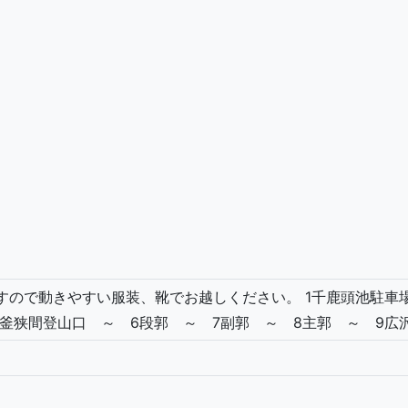
ますので動きやすい服装、靴でお越しください。 1千鹿頭池駐車
5釜狭間登山口 ～ 6段郭 ～ 7副郭 ～ 8主郭 ～ 9広