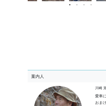
案内人
川崎 
愛車
おま