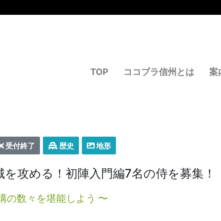
TOP
ココブラ信州とは
案
受付終了
歴史
地形
城を攻める！初陣入門編7名の侍を募集！
構の数々を堪能しよう 〜