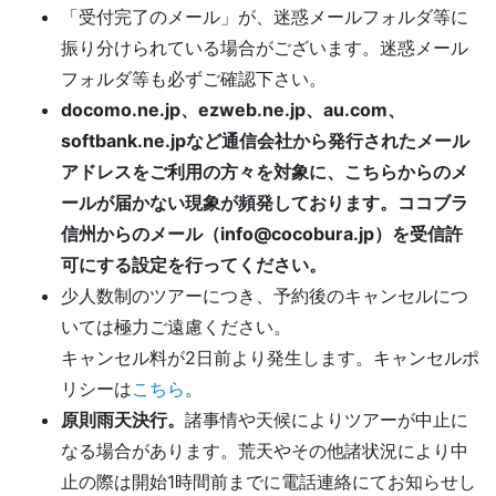
「受付完了のメール」が、迷惑メールフォルダ等に
振り分けられている場合がございます。迷惑メール
フォルダ等も必ずご確認下さい。
docomo.ne.jp、ezweb.ne.jp、au.com、
softbank.ne.jpなど通信会社から発行されたメール
アドレスをご利用の方々を対象に、こちらからのメ
ールが届かない現象が頻発しております。ココブラ
信州からのメール（info@cocobura.jp）を受信許
可にする設定を行ってください。
少人数制のツアーにつき、予約後のキャンセルにつ
いては極力ご遠慮ください。
キャンセル料が2日前より発生します。キャンセルポ
リシーは
こちら
。
原則雨天決行。
諸事情や天候によりツアーが中止に
なる場合があります。荒天やその他諸状況により中
止の際は開始1時間前までに電話連絡にてお知らせし