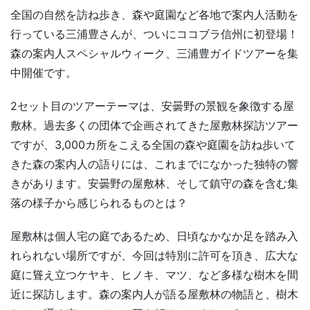
全国の自然を訪ね歩き、森や庭園など各地で案内人活動を
行っている三浦豊さんが、ついにココブラ信州に初登場！
森の案内人スペシャルウィーク、三浦豊ガイドツアーを集
中開催です。
2セット目のツアーテーマは、安曇野の景観を象徴する屋
敷林。過去多くの団体で企画されてきた屋敷林探訪ツアー
ですが、3,000カ所をこえる全国の森や庭園を訪ね歩いて
きた森の案内人の語りには、これまでになかった独特の響
きがあります。安曇野の屋敷林、そして鎮守の森を含む集
落の様子から感じられるものとは？
屋敷林は個人宅の庭であるため、日頃なかなか足を踏み入
れられない場所ですが、今回は特別に許可を頂き、広大な
庭に聳え立つケヤキ、ヒノキ、マツ、など多様な樹木を間
近に探訪します。森の案内人が語る屋敷林の物語と、樹木