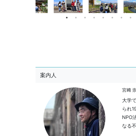
案内人
宮﨑 
大学
られ1
NP
なる