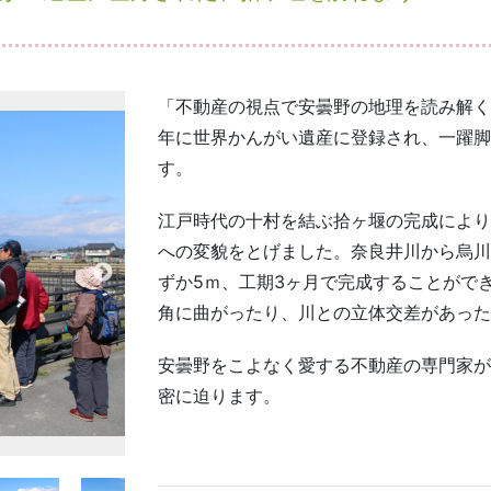
「不動産の視点で安曇野の地理を読み解く」P
年に世界かんがい遺産に登録され、一躍脚
す。
江戸時代の十村を結ぶ拾ヶ堰の完成により
への変貌をとげました。奈良井川から烏川
ずか5ｍ、工期3ヶ月で完成することがで
角に曲がったり、川との立体交差があった
安曇野をこよなく愛する不動産の専門家が
密に迫ります。