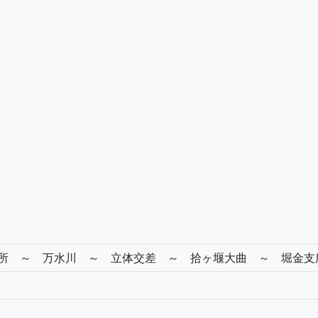
支所 ～ 万水川 ～ 立体交差 ～ 拾ヶ堰大曲 ～ 堀金支