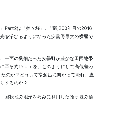
art2は「拾ヶ堰」。開削200年目の2016
光を浴びるようになった安曇野最大の横堰で
、一面の桑畑だった安曇野が豊かな田園地帯
に至る約15ｋｍを、どのようにして高低差わ
きたのか？どうして常念岳に向かって流れ、直
りするのか？
、扇状地の地形を巧みに利用した拾ヶ堰の秘