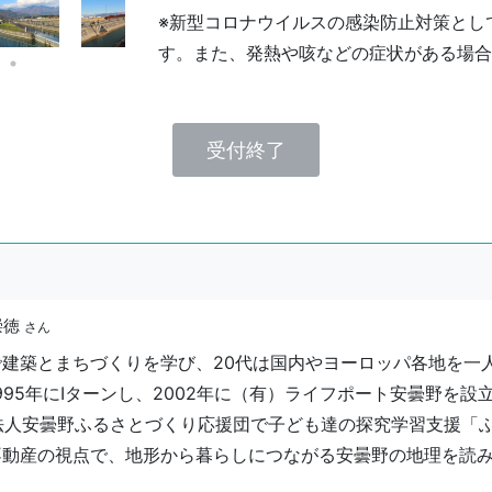
※新型コロナウイルスの感染防止対策とし
す。また、発熱や咳などの症状がある場合
受付終了
崇徳
さん
で建築とまちづくりを学び、20代は国内やヨーロッパ各地を一
995年にIターンし、2002年に（有）ライフポート安曇野を
O法人安曇野ふるさとづくり応援団で子ども達の探究学習支援「
不動産の視点で、地形から暮らしにつながる安曇野の地理を読