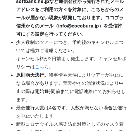
softbank.ne.jpなど通信会社から発行されたメール
アドレスをご利用の方々を対象に、こちらからのメ
ールが届かない現象が頻発しております。ココブラ
信州からのメール（info@cocobura.jp）を受信許
可にする設定を行ってください。
少人数制のツアーにつき、予約後のキャンセルにつ
いては極力ご遠慮ください。
キャンセル料が2日前より発生します。キャンセルポ
リシーは
こちら
。
原則雨天決行。
諸事情や天候によりツアーが中止に
なる場合があります。荒天やその他諸状況により中
止の際は開始1時間前までに電話連絡にてお知らせし
ます。
最低催行人数は4名です。人数が満たない場合は催行
を中止いたします。
新型コロナウイルス感染防止対策としてのマスク着