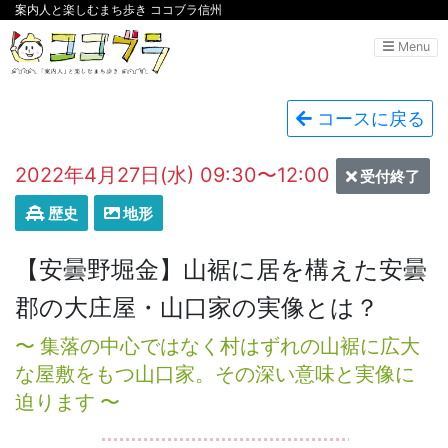
案内人と楽しむまち歩き ココブラ信州
Menu
コースに戻る
2022年4月27日(水) 09:30〜12:00
受付終了
歴史
地形
【安曇野堀金】山裾に居を構えた安曇
郡の大庄屋・山口家の実像とは？
〜 集落の中心ではなく村はずれの山裾に広大
な屋敷をもつ山口家。その深い意味と実像に
迫ります 〜