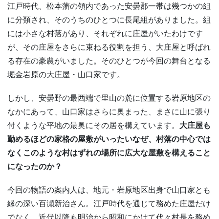
江戸時代、松本藩の領内であった安曇郡一帯は幾つかの組
に分類され、そのうちのひとつに長尾組がありました。組
には小さな村落があり、それぞれに庄屋がいたわけです
が、その庄屋をさらに束ねる役割を担う、大庄屋と呼ばれ
る存在の豪農がいました。そのひとつが今回の舞台となる
堀金岩原の大庄屋・山口家です。
しかし、安曇野の最西端で里山の麓に位置する岩原地区の
なかにあって、山口家はさらに奥まった、まさに山に張り
付くような平地の最奥にその居を構えています。
大庄屋も
勤めるほどの家格の屋敷がいったいなぜ、村落の中心では
なくこのような村はずれの場所に広大な屋敷を構えること
になったのか？
今回の物語の案内人は、地元・岩原地区出身で山口家とも
縁の深い百瀬新治さん。江戸時代を通じて務めた庄屋だけ
でなく、近代以降も明治から昭和にかけて代々村長を務め