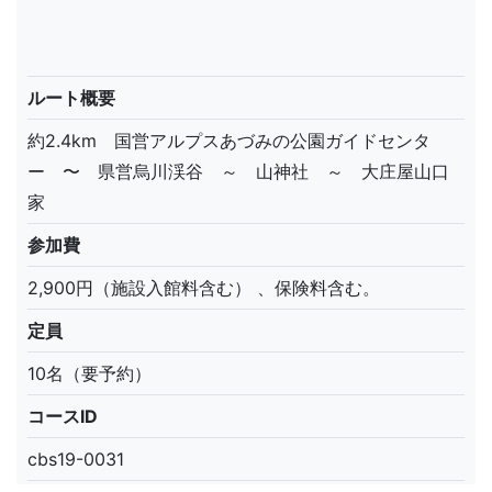
ルート概要
約2.4km 国営アルプスあづみの公園ガイドセンタ
ー 〜 県営烏川渓谷 ～ 山神社 ～ 大庄屋山口
家
参加費
2,900円（施設入館料含む） 、保険料含む。
定員
10名（要予約）
コースID
cbs19-0031