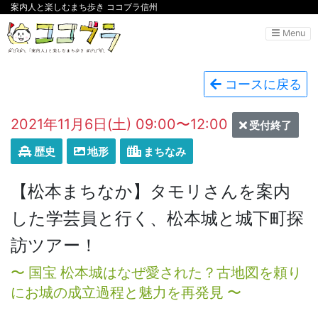
案内人と楽しむまち歩き ココブラ信州
Menu
コースに戻る
2021年11月6日(土) 09:00〜12:00
受付終了
歴史
地形
まちなみ
【松本まちなか】タモリさんを案内
した学芸員と行く、松本城と城下町探
訪ツアー！
〜 国宝 松本城はなぜ愛された？古地図を頼り
にお城の成立過程と魅力を再発見 〜